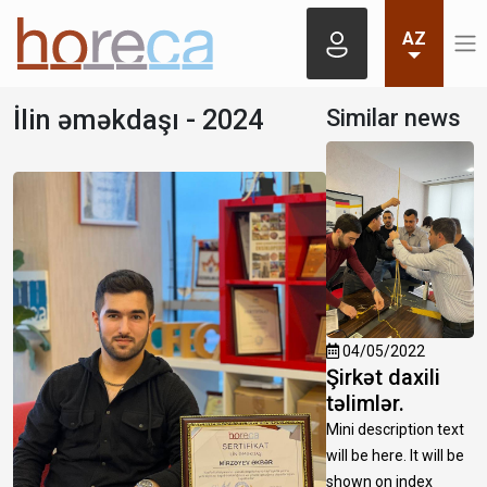
AZ
İlin əməkdaşı - 2024
Similar news
04/05/2022
Şirkət daxili
təlimlər.
Mini description text
will be here. It will be
shown on index