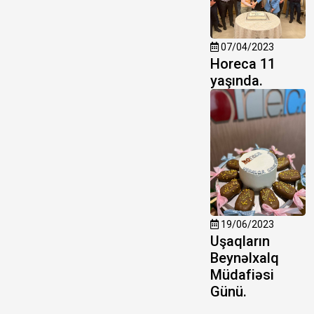
07/04/2023
Horeca 11
yaşında.
19/06/2023
Uşaqların
Beynəlxalq
Müdafiəsi
Günü.