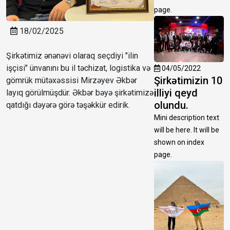
page.
18/02/2025
Şirkətimiz ənənəvi olaraq seçdiyi "ilin
işçisi" ünvanını bu il təchizat, logistika və
04/05/2022
Şirkətimizin 10
gömrük mütəxəssisi Mirzəyev Əkbər
illiyi qeyd
layıq görülmüşdür. Əkbər bəyə şirkətimizə
olundu.
qatdığı dəyərə görə təşəkkür edirik.
Mini description text
will be here. It will be
shown on index
page.