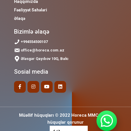
Haqqımızda
Fəaliyyət Sahələri
Əlaqə
Bizimlə əlaqə
+994554500107
office@horeca.com.az
Ələsgər Qayıbov 10Q, Bakı
Sosial media
Müəllif hüquqları © 2022 Horeca MMC Bütün
hüquqlar qorunur