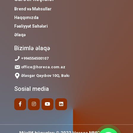
Brend və Məhsullar
Haqqımızda
Fəaliyyət Sahələri
Əlaqə
Bizimlə əlaqə
+994554500107
office@horeca.com.az
Ələsgər Qayıbov 10Q, Bakı
Sosial media
Müəllif hüquqları © 2022 Horeca MMC Bütün