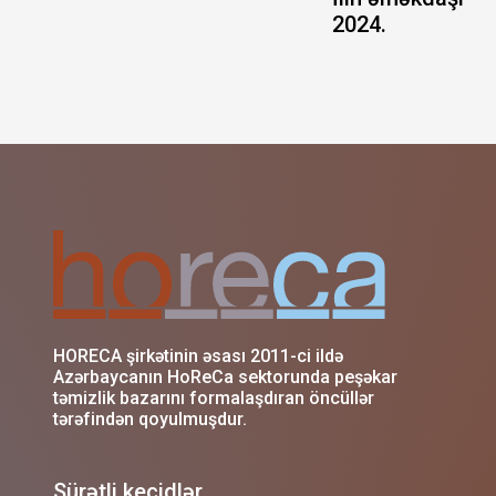
2024.
HORECA şirkətinin əsası 2011-ci ildə
Azərbaycanın HoReCa sektorunda peşəkar
təmizlik bazarını formalaşdıran öncüllər
tərəfindən qoyulmuşdur.
Sürətli keçidlər