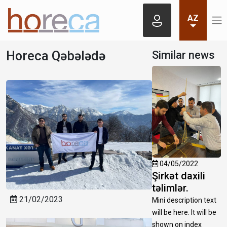
AZ
Horeca Qəbələdə
Similar news
04/05/2022
Şirkət daxili
təlimlər.
21/02/2023
Mini description text
will be here. It will be
shown on index