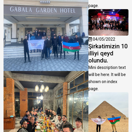
page.
04/05/2022
Şirkətimizin 10
illiyi qeyd
olundu.
Mini description text
will be here. It will be
shown on index
page.