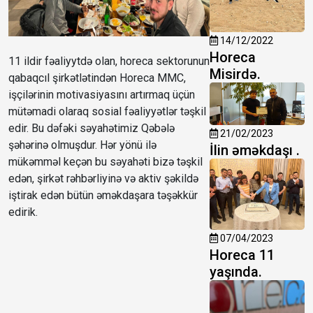
14/12/2022
Horeca
11 ildir fəaliyytdə olan, horeca sektorunun
Misirdə.
qabaqcıl şirkətlətindən Horeca MMC,
işçilərinin motivasiyasını artırmaq üçün
mütəmadi olaraq sosial fəaliyyətlər təşkil
edir. Bu dəfəki səyahətimiz Qəbələ
21/02/2023
şəhərinə olmuşdur. Hər yönü ilə
İlin əməkdaşı .
mükəmməl keçən bu səyahəti bizə təşkil
edən, şirkət rəhbərliyinə və aktiv şəkildə
iştirak edən bütün əməkdaşara təşəkkür
edirik.
07/04/2023
Horeca 11
yaşında.