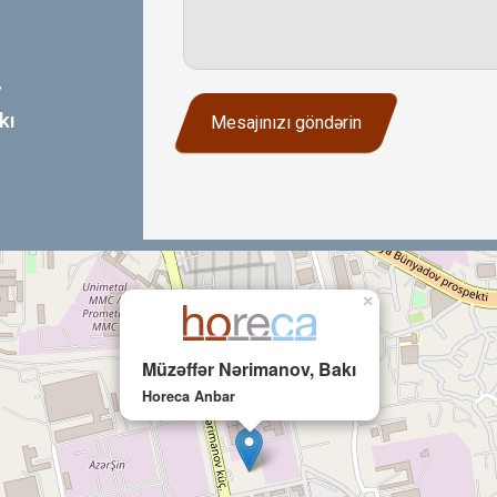
7
kı
Mesajınızı göndərin
×
Müzəffər Nərimanov, Bakı
Horeca Anbar