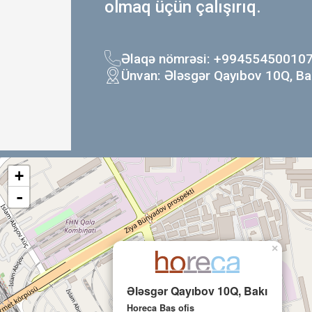
olmaq üçün çalışırıq.
Əlaqə nömrəsi: +99455450010
Ünvan: Ələsgər Qayıbov 10Q, Ba
+
-
×
Ələsgər Qayıbov 10Q, Bakı
Horeca Baş ofis