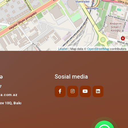
Leaflet
| Map data ©
OpenStreetMap
contributors
qə
Sosial media
7
ca.com.az
ov 10Q, Bakı