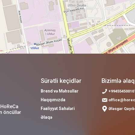
Sürətli keçidlər
Bizimlə əla
Brend və Məhsullar
+99455450010
Haqqımızda
office@hore
n HoReCa
Fəaliyyət Sahələri
Ələsgər Qayıb
n öncüllər
Əlaqə