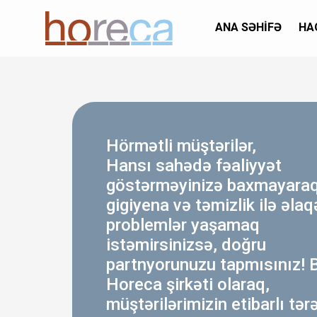
ANA SƏHIFƏ
HA
Hörmətli müştərilər,
Hansı sahədə fəaliyyət
göstərməyinizə baxmayaraq
gigiyena və təmizlik ilə əlaq
problemlər yaşamaq
istəmirsinizsə, doğru
partnyorunuzu tapmısınız! B
Horeca şirkəti olaraq,
müştərilərimizin etibarlı tər