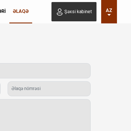
AZ
ƏRI
ƏLAQƏ
Şəxsi kabinet