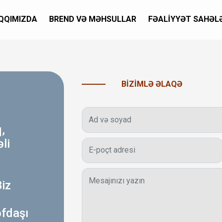
QQIMIZDA
BREND VƏ MƏHSULLAR
FƏALIYYƏT SAHƏL
BIZIMLƏ ƏLAQƏ
,
əli
iz
əfdaşı